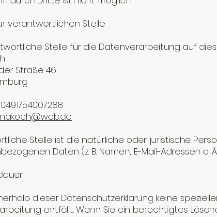
f durch Dritte ist nicht möglich.
ur verantwortlichen Stelle
twortliche Stelle für die Datenverarbeitung auf dies
ch
der Straße 46
amburg
 00491754007288
enakoch@web.de
tliche Stelle ist die natürliche oder juristische P
ezogenen Daten (z. B. Namen, E-Mail-Adressen o. Ä.
dauer
nerhalb dieser Datenschutzerklärung keine speziel
rbeitung entfällt. Wenn Sie ein berechtigtes Lösc