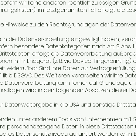
 sofern wir keine anderen rechtlich zulässigen Grü
ungsfristen); im letztgenannten Fall erfolgt die Lö
ne Hinweise zu den Rechtsgrundlagen der Datenver
e in die Datenverarbeitung eingewilligt haben, verarb
fern besondere Datenkategorien nach Art. 9 Abs. 1 
Drittstaaten erfolgt die Datenverarbeitung außerdem 
onen in Ihr Endgerät (z. B. via Device-Fingerprinting)
zeit widerrufbar. Sind Ihre Daten zur Vertragserfül
. 1 lit. b DSGVO. Des Weiteren verarbeiten wir Ihre Dat
e Datenverarbeitung kann ferner auf Grundlage unseres
ndlagen wird in den folgenden Absätzen dieser Dat
ur Datenweitergabe in die USA und sonstige Drittst
nden unter anderem Tools von Unternehmen mit Sitz 
re personenbezogene Daten in diese Drittstaaten üb
hbares Datenschutzniveau garantiert werden kann.