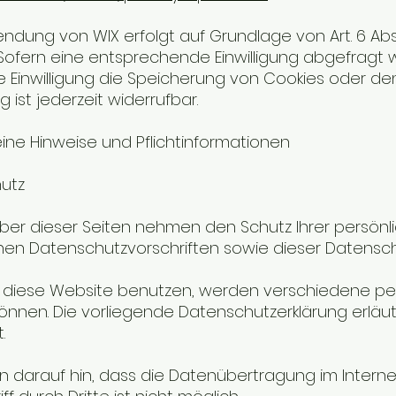
ndung von WIX erfolgt auf Grundlage von Art. 6 Abs. 
Sofern eine entsprechende Einwilligung abgefragt wur
e Einwilligung die Speicherung von Cookies oder den 
ng ist jederzeit widerrufbar.
eine Hinweise und Pflichtinformationen
utz
iber dieser Seiten nehmen den Schutz Ihrer persö
hen Datenschutzvorschriften sowie dieser Datensch
 diese Website benutzen, werden verschiedene per
nnen. Die vorliegende Datenschutzerklärung erläut
.
n darauf hin, dass die Datenübertragung im Internet 